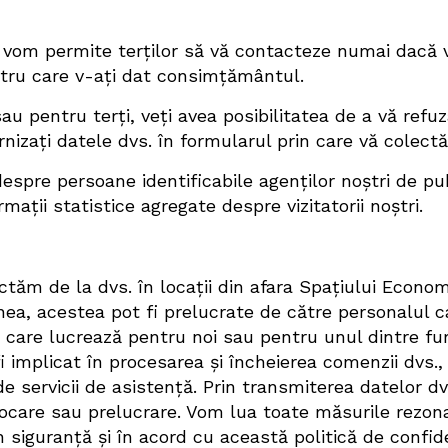
 vom permite terților să vă contacteze numai dacă v
tru care v-ați dat consimțământul.
au pentru terți, veți avea posibilitatea de a vă refu
izați datele dvs. în formularul prin care vă colect
espre persoane identificabile agenților noștri de pub
mații statistice agregate despre vizitatorii noștri.
ctăm de la dvs. în locații din afara Spațiului Econom
ea, acestea pot fi prelucrate de către personalul c
care lucrează pentru noi sau pentru unul dintre furn
 implicat în procesarea și încheierea comenzii dvs.,
de servicii de asistență. Prin transmiterea datelor dv
tocare sau prelucrare. Vom lua toate măsurile rezon
 siguranță și în acord cu această politică de confide