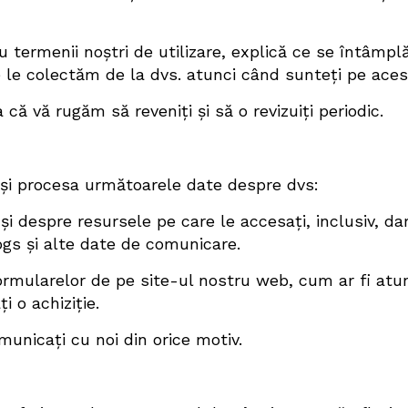
 termenii noștri de utilizare, explică ce se întâmpl
e le colectăm de la dvs. atunci când sunteți pe acest
că vă rugăm să reveniți și să o revizuiți periodic.
 și procesa următoarele date despre dvs:
și despre resursele pe care le accesați, inclusiv, da
logs și alte date de comunicare.
formularelor de pe site-ul nostru web, cum ar fi atu
i o achiziție.
municați cu noi din orice motiv.