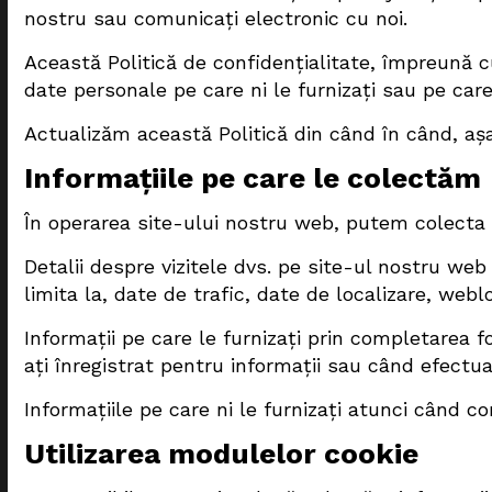
nostru sau comunicați electronic cu noi.
Această Politică de confidențialitate, împreună cu
date personale pe care ni le furnizați sau pe car
Actualizăm această Politică din când în când, așa 
Informațiile pe care le colectăm
În operarea site-ului nostru web, putem colecta
Detalii despre vizitele dvs. pe site-ul nostru web 
limita la, date de trafic, date de localizare, web
Informații pe care le furnizați prin completarea 
ați înregistrat pentru informații sau când efectuaț
Informațiile pe care ni le furnizați atunci când co
Utilizarea modulelor cookie