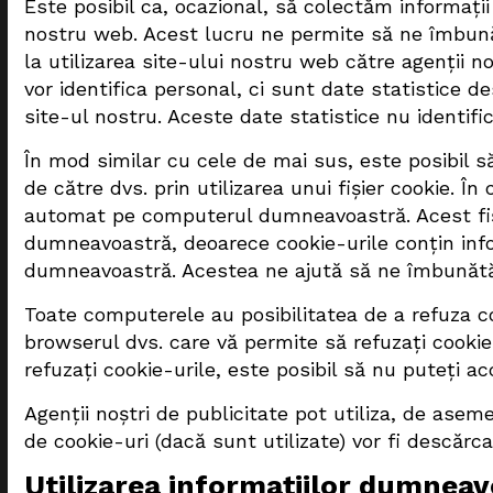
Este posibil ca, ocazional, să colectăm informații
nostru web. Acest lucru ne permite să ne îmbunătă
la utilizarea site-ului nostru web către agenții no
vor identifica personal, ci sunt date statistice de
site-ul nostru. Aceste date statistice nu identific
În mod similar cu cele de mai sus, este posibil s
de către dvs. prin utilizarea unui fișier cookie. Î
automat pe computerul dumneavoastră. Acest fiș
dumneavoastră, deoarece cookie-urile conțin inf
dumneavoastră. Acestea ne ajută să ne îmbunătățim
Toate computerele au posibilitatea de a refuza coo
browserul dvs. care vă permite să refuzați cookie-
refuzați cookie-urile, este posibil să nu puteți a
Agenții noștri de publicitate pot utiliza, de asem
de cookie-uri (dacă sunt utilizate) vor fi descărc
Utilizarea informațiilor dumnea