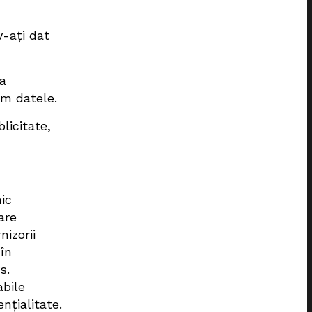
-ați dat
za
ăm datele.
licitate,
ic
are
izorii
 în
s.
abile
nțialitate.