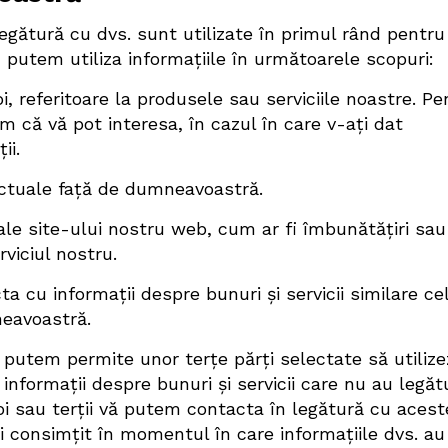
legătură cu dvs. sunt utilizate în primul rând pentru
, putem utiliza informațiile în următoarele scopuri:
oi, referitoare la produsele sau serviciile noastre. Pe
m că vă pot interesa, în cazul în care v-ați dat
ii.
ctuale față de dumneavoastră.
 ale site-ului nostru web, cum ar fi îmbunătățiri sau
rviciul nostru.
a cu informații despre bunuri și servicii similare ce
neavoastră.
putem permite unor terțe părți selectate să utilize
nformații despre bunuri și servicii care nu au legăt
i sau terții vă putem contacta în legătură cu acest
ți consimțit în momentul în care informațiile dvs. au