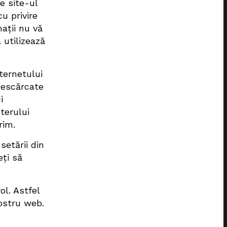
e site-ul
u privire
mații nu vă
 utilizează
ternetului
 descărcate
i
terului
rim.
setării din
eți să
ol. Astfel
nostru web.