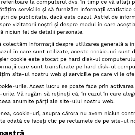
 referitoare la computerul dvs. în timp ce vă aflați p
țim serviciile și să furnizăm informații statistice c
ștri de publicitate, dacă este cazul. Astfel de infor
spre vizitatorii noștri și despre modul în care aceștia
ă niciun fel de detalii personale.
ă colectăm informații despre utilizarea generală a in
n cazul în care sunt utilizate, aceste cookie-uri sunt
ier cookie este stocat pe hard disk-ul computerulu
ormații care sunt transferate pe hard disk-ul compu
 site-ul nostru web și serviciile pe care vi le ofe
kie-urile. Acest lucru se poate face prin activarea 
urile. Vă rugăm să rețineți că, în cazul în care aleg
ccesa anumite părți ale site-ului nostru web.
enea, cookie-uri, asupra cărora nu avem niciun contr
ate odată ce faceți clic pe reclamele de pe site-ul 
voastră