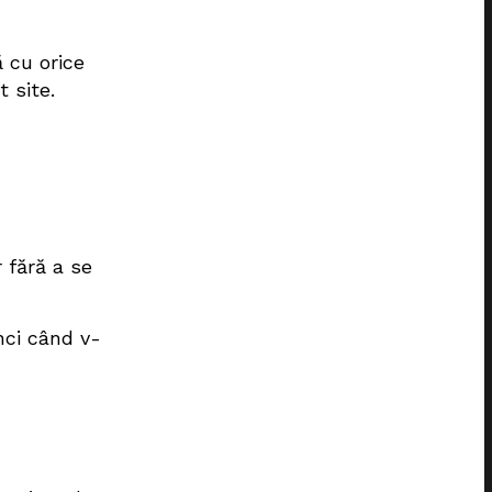
ă cu orice
 site.
r fără a se
nci când v-