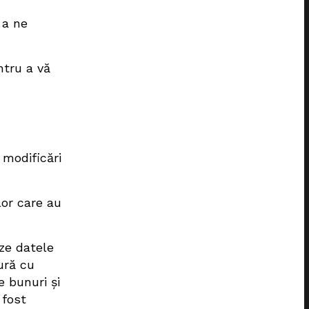
 a ne
ntru a vă
 modificări
lor care au
ze datele
ură cu
e bunuri și
 fost