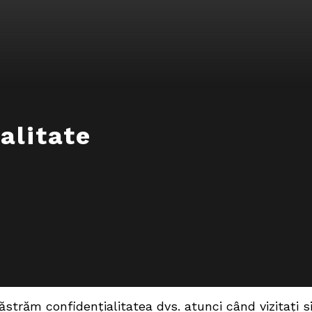
alitate
trăm confidențialitatea dvs. atunci când vizitați s