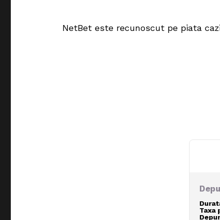
NetBet este recunoscut pe piata cazin
Depu
Durat
Taxa 
Depun