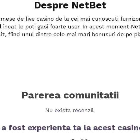
Despre NetBet
i mese de live casino de la cei mai cunoscuti furniz
tfel incat le poti gasi foarte usor. In acest moment N
it, fiind unul dintre cele mai mari bonusuri de pe pi
Parerea comunitatii
Nu exista recenzii.
a fost experienta ta la acest casi