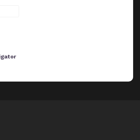
igator