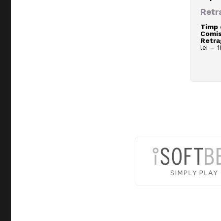
Retr
Timp 
Comis
Retra
lei – 