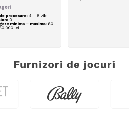
ageri
de procesare:
4 – 8 zile
ion:
0
gere minima – maxima:
80
180.000 lei
Furnizori de jocuri