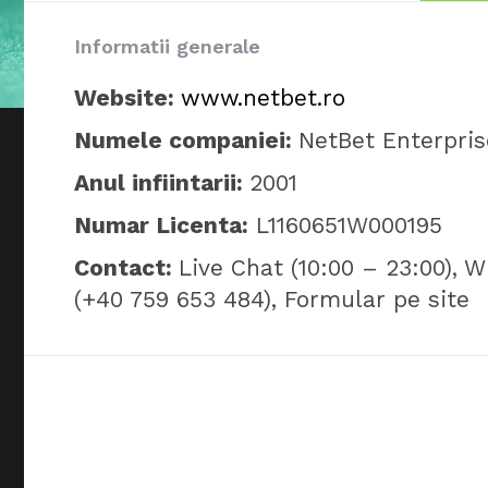
Informatii generale
Website:
www.netbet.ro
Numele companiei:
NetBet Enterpris
Anul infiintarii:
2001
Numar Licenta:
L1160651W000195
Contact:
Live Chat (10:00 – 23:00), 
(+40 759 653 484), Formular pe site