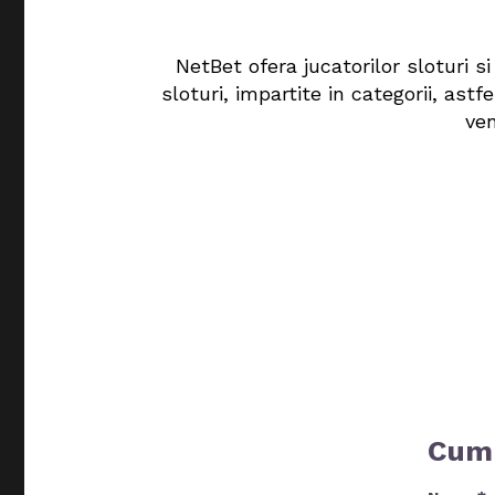
NetBet ofera jucatorilor sloturi s
sloturi, impartite in categorii, as
ven
Cum 